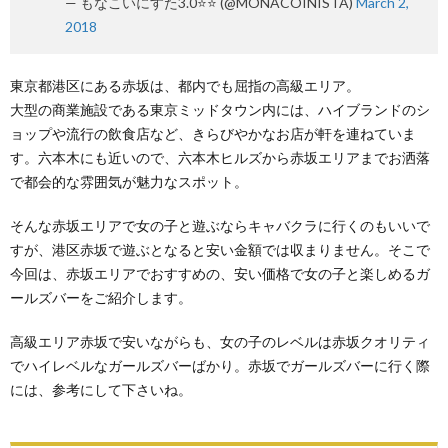
— もなこいにすた3.0⭐⭐ (@MONACOINISTA)
March 2,
2018
東京都港区にある赤坂は、都内でも屈指の高級エリア。
大型の商業施設である東京ミッドタウン内には、ハイブランドのシ
ョップや流行の飲食店など、きらびやかなお店が軒を連ねていま
す。六本木にも近いので、六本木ヒルズから赤坂エリアまでお洒落
で都会的な雰囲気が魅力なスポット。
そんな赤坂エリアで女の子と遊ぶならキャバクラに行くのもいいで
すが、港区赤坂で遊ぶとなると安い金額では収まりません。そこで
今回は、赤坂エリアでおすすめの、安い価格で女の子と楽しめるガ
ールズバーをご紹介します。
高級エリア赤坂で安いながらも、女の子のレベルは赤坂クオリティ
でハイレベルなガールズバーばかり。赤坂でガールズバーに行く際
には、参考にして下さいね。