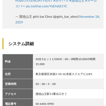
https://t.co/6GAYYfzJ5T
#ポケパラ
#溜池山王
#ガール
ズバー
pic.twitter.com/YxEhtkEtYC
— 溜池山王 girls bar Elmo (@girls_bar_elmo)
November 26,
2019
システム詳細
30分1セット1,500/0：00～3時間10,000/5時間
料金
15,000
住所
東京都港区赤坂2-10-16 赤坂スクエアビルB1
営業時間
20：00～5：00
アクセス
溜池山王駅11番出口すぐ
電話番号
03-6441-0992