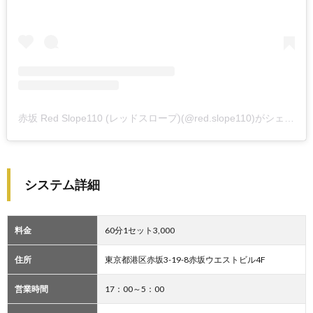
赤坂 Red Slope110 (レッドスロープ)(@red.slope110)がシェアした投稿
システム詳細
料金
60分1セット3,000
住所
東京都港区赤坂3-19-8赤坂ウエストビル4F
営業時間
17：00～5：00