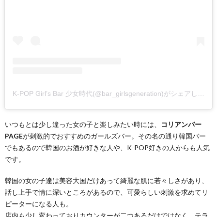
K-POP Girl’s Bar 少女時代(@bar_girlsgeneration)がシェアした投稿
いつもとは少し違った女の子と楽しみたい時には、
コリアンバー
PAGE
が刺激的でおすすめのガールズバー。その名の通り韓国バー
でもあるので韓国のお酒が好きな人や、K-POP好きの人からも人気
です。
韓国の女の子達は美容大国だけあって綺麗な肌に若々しさがあり、
話し上手で情に深いところがあるので、可愛らしい刺激を求めてリ
ピーターになる人も。
店内も少し変わっておりカウンターが二つあるだけではなく、テラ