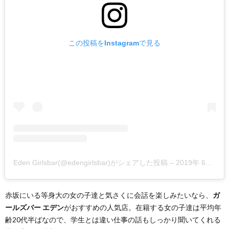
この投稿をInstagramで見る
Eden Girlsbar(@edengirlsbar)がシェアした投稿
–
2019年 6月月28日午前7時29分PDT
赤坂にいる等身大の女の子達と気さくに会話を楽しみたいなら、
ガ
ールズバー エデン
がおすすめの人気店。在籍する女の子達は平均年
齢20代半ばなので、学生とは違い仕事の話もしっかり聞いてくれる