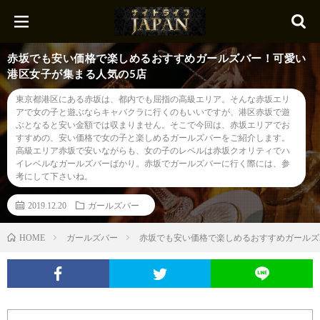
赤坂でも安い価格で楽しめるおすすめガールズバー！可愛い
港区女子が集まる人気の5店
東京都港区にある赤坂は、都内でも屈指の高級エリア。そんな赤坂エリ
アで女の子と遊ぶならキャバクラに行くのもいいですが、港区赤坂で遊
ぶとなると安い金額では収まりません。そこで今回は、赤坂エリアでお
すすめの、安い価格で女の子と楽しめるガールズバーをご紹介します。
高級エリア赤坂で安いながらも、女の子のレベルは赤坂クオリティでハ
イレベルなガールズバーばかり。赤坂でガールズバーに行く際には、参
考にして下さいね。
2019.12.20
ガールズバー
ガールズバー
赤坂でも安い価格で楽しめるおすすめガールズ
HOME