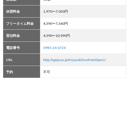
休憩料金
1,970〜7,030円
フリータイム料金
4,390〜7,360円
宿泊料金
4,390〜10,990円
電話番号
0985-24-6724
URL
http://agejyou.jp/miyazakilovehotel/paris/
予約
不可