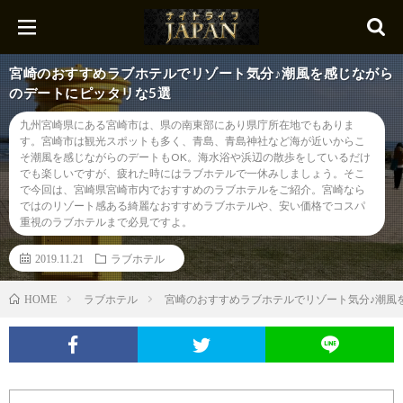
宮崎のおすすめラブホテルでリゾート気分♪潮風を感じながら
のデートにピッタリな5選
九州宮崎県にある宮崎市は、県の南東部にあり県庁所在地でもありま
す。宮崎市は観光スポットも多く、青島、青島神社など海が近いからこ
そ潮風を感じながらのデートもOK。海水浴や浜辺の散歩をしているだけ
でも楽しいですが、疲れた時にはラブホテルで一休みしましょう。そこ
で今回は、宮崎県宮崎市内でおすすめのラブホテルをご紹介。宮崎なら
ではのリゾート感ある綺麗なおすすめラブホテルや、安い価格でコスパ
重視のラブホテルまで必見ですよ。
2019.11.21
ラブホテル
ラブホテル
宮崎のおすすめラブホテルでリゾート気分♪潮風
HOME