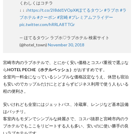
くわしくはコチラ
↓ ↓ ↓
https://t.co/2I8dd1VOpX
#ほてるタウン
#ラブホ
#ラ
ブホテル
#クーポン
#宮崎
#プレミアムフライデー
pic.twitter.com/hRRLA8TTGr
— ほてるタウン ラブホ♡ラブホテル 検索サイト
(@hotel_town)
November 30, 2018
宮崎市内のラブホテルで、とにかく安い価格とコスパ重視で選ぶな
ら
HOTEL PECHE（ホテルペッシュ）
がおすすめです。
全室均一料金になっているシンプルな価格設定なうえ、休憩も宿泊
も安いのでカップルだけにとどまらずビジネス利用で使う人もいる
程の便利さ。
安いけれども全室にはジェットバス、冷蔵庫、レンジなど基本設備
はバッチリ。
客室内もモダンでシンプルな綺麗さで、コスパ抜群と宮崎市内のラ
ブホテルでもここをリピートする人も多い、安いのに使い勝手の良
いラブホテルです。