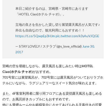
本日ご紹介するのは、宮崎県・宮崎市にあります
「HOTEL Ciao(ホテル チャオ)」。
立地の良さを生かした貸し切り展望露天風呂が人気です♪
外出も自由なので、観光利用にもおすすめ！！
https://t.co/5QwpEp3HJm
pic.twitter.com/k3yAuVJQGE
— STAY LOVELY / ステラブ (@s_love_official)
June 30,
2017
宮崎の空を堪能しながら、露天風呂も楽しみたい時は
HOTEL
Ciao(ホテル チャオ)
がおすすめ。
701号室には展望風呂が、702号室には露天風呂がついておりラブホ
テルにいながら、ラグジュアリーなスイート気分が味わえます。
また、6F客室利用者に限り同フロアにある貸切露天風呂も楽しめる
ので、お風呂好きカップルにもおすすめです。
他にも禁煙ルームやお姫様気分にさせてあげられる天蓋付きの可愛