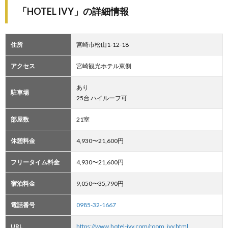
「HOTEL IVY」の詳細情報
住所
宮崎市松山1-12-18
アクセス
宮崎観光ホテル東側
あり
駐車場
25台 ハイルーフ可
部屋数
21室
休憩料金
4,930〜21,600円
フリータイム料金
4,930〜21,600円
宿泊料金
9,050〜35,790円
電話番号
0985-32-1667
URL
https://www.hotel-ivy.com/room_ivy.html