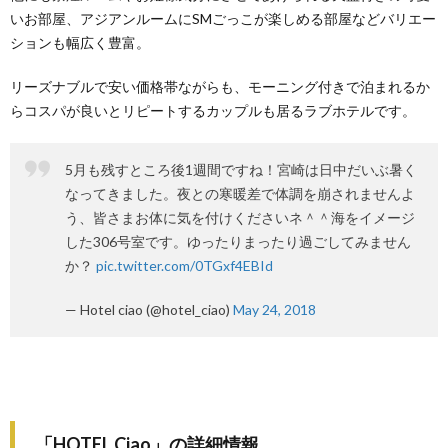
いお部屋、アジアンルームにSMごっこが楽しめる部屋などバリエー
ションも幅広く豊富。
リーズナブルで安い価格帯ながらも、モーニング付きで泊まれるか
らコスパが良いとリピートするカップルも居るラブホテルです。
5月も残すところ後1週間ですね！宮崎は日中だいぶ暑く
なってきました。夜との寒暖差で体調を崩されませんよ
う、皆さまお体に気を付けくださいネ＾＾海をイメージ
した306号室です。ゆったりまったり過ごしてみません
か？
pic.twitter.com/0TGxf4EBId
— Hotel ciao (@hotel_ciao)
May 24, 2018
「HOTEL Ciao」の詳細情報