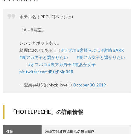
ホテル名￤PECHE(ペッシュ)
『A－8号室』
レンジとポットあり。
綺麗においてある！！
#ラブホ
#宮崎らぶほ
#宮崎
#ARK
#裏アカ男子と繋がりたいᅠᅠ
#裏アカ女子と繋がりたい
ᅠᅠ
#オフパコ
#裏アカ男子
#裏あか女子
pic.twitter.com/lBtgPMnR4R
— 愛巣@AIS (@Myzk_loveH)
October 30, 2019
「HOTEL PECHE」の詳細情報
住所
宮崎市阿波岐原町乙名無田887