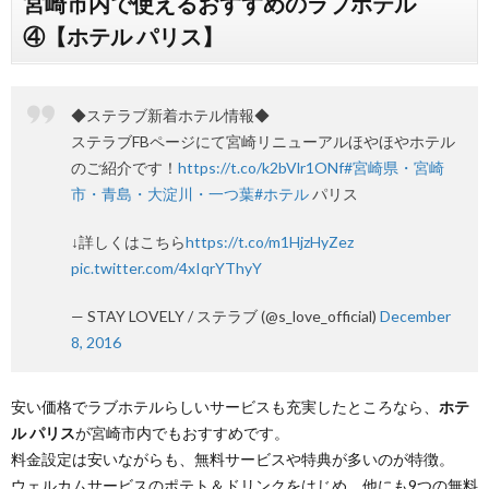
宮崎市内で使えるおすすめのラブホテル
④【ホテル パリス】
◆ステラブ新着ホテル情報◆
ステラブFBページにて宮崎リニューアルほやほやホテル
のご紹介です！
https://t.co/k2bVlr1ONf
#宮崎県・宮崎
市・青島・大淀川・一つ葉
#ホテル
パリス
↓詳しくはこちら
https://t.co/m1HjzHyZez
pic.twitter.com/4xIqrYThyY
— STAY LOVELY / ステラブ (@s_love_official)
December
8, 2016
安い価格でラブホテルらしいサービスも充実したところなら、
ホテ
ル パリス
が宮崎市内でもおすすめです。
料金設定は安いながらも、無料サービスや特典が多いのが特徴。
ウェルカムサービスのポテト＆ドリンクをはじめ、他にも9つの無料