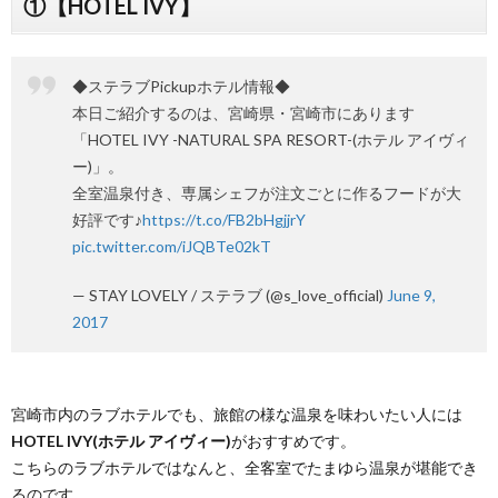
①【HOTEL IVY】
◆ステラブPickupホテル情報◆
本日ご紹介するのは、宮崎県・宮崎市にあります
「HOTEL IVY -NATURAL SPA RESORT-(ホテル アイヴィ
ー)」。
全室温泉付き、専属シェフが注文ごとに作るフードが大
好評です♪
https://t.co/FB2bHgjjrY
pic.twitter.com/iJQBTe02kT
— STAY LOVELY / ステラブ (@s_love_official)
June 9,
2017
宮崎市内のラブホテルでも、旅館の様な温泉を味わいたい人には
HOTEL IVY(ホテル アイヴィー)
がおすすめです。
こちらのラブホテルではなんと、全客室でたまゆら温泉が堪能でき
るのです。