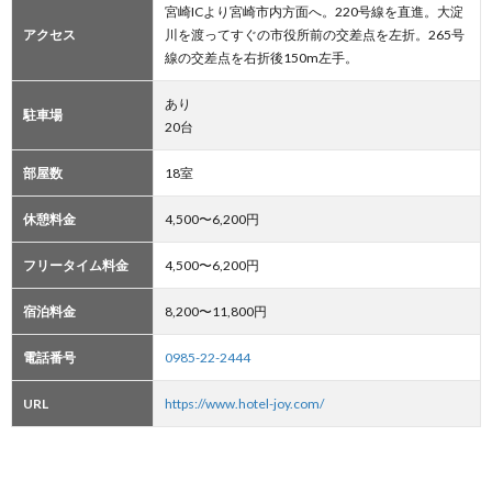
宮崎ICより宮崎市内方面へ。220号線を直進。大淀
アクセス
川を渡ってすぐの市役所前の交差点を左折。265号
線の交差点を右折後150m左手。
あり
駐車場
20台
部屋数
18室
休憩料金
4,500〜6,200円
フリータイム料金
4,500〜6,200円
宿泊料金
8,200〜11,800円
電話番号
0985-22-2444
URL
https://www.hotel-joy.com/