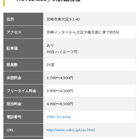
住所
宮崎市東大淀1-1-45
アクセス
宮崎インターから大淀大橋方面に車で約5分
あり
駐車場
30台 ハイルーフ可
部屋数
25室
休憩料金
2,700〜4,300円
フリータイム料金
3,900〜4,500円
宿泊料金
4,900〜8,500円
電話番号
0985-53-6966
URL
http://www.nokio.jp/ciao.html