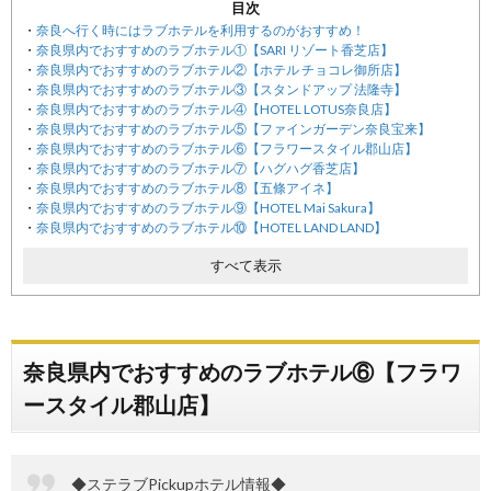
目次
奈良へ行く時にはラブホテルを利用するのがおすすめ！
奈良県内でおすすめのラブホテル①【SARI リゾート香芝店】
奈良県内でおすすめのラブホテル②【ホテル チョコレ御所店】
奈良県内でおすすめのラブホテル③【スタンドアップ 法隆寺】
奈良県内でおすすめのラブホテル④【HOTEL LOTUS奈良店】
奈良県内でおすすめのラブホテル⑤【ファインガーデン奈良宝来】
奈良県内でおすすめのラブホテル⑥【フラワースタイル郡山店】
奈良県内でおすすめのラブホテル⑦【ハグハグ香芝店】
奈良県内でおすすめのラブホテル⑧【五條アイネ】
奈良県内でおすすめのラブホテル⑨【HOTEL Mai Sakura】
奈良県内でおすすめのラブホテル⑩【HOTEL LAND LAND】
おすすめラブホテルをチェックしておけば、奈良デートを満喫できる
すべて表示
奈良県内でおすすめのラブホテル⑥【フラワ
ースタイル郡山店】
◆ステラブPickupホテル情報◆