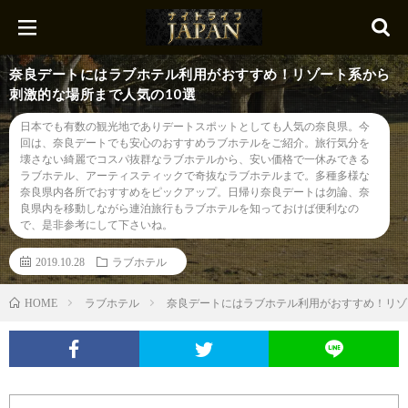
奈良デートにはラブホテル利用がおすすめ！リゾート系から
刺激的な場所まで人気の10選
日本でも有数の観光地でありデートスポットとしても人気の奈良県。今
回は、奈良デートでも安心のおすすめラブホテルをご紹介。旅行気分を
壊さない綺麗でコスパ抜群なラブホテルから、安い価格で一休みできる
ラブホテル、アーティスティックで奇抜なラブホテルまで。多種多様な
奈良県内各所でおすすめをピックアップ。日帰り奈良デートは勿論、奈
良県内を移動しながら連泊旅行もラブホテルを知っておけば便利なの
で、是非参考にして下さいね。
2019.10.28
ラブホテル
ラブホテル
奈良デートにはラブホテル利用がおすすめ！リゾ
HOME