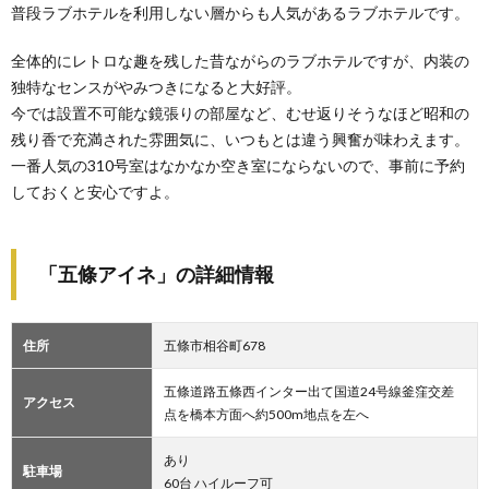
普段ラブホテルを利用しない層からも人気があるラブホテルです。
全体的にレトロな趣を残した昔ながらのラブホテルですが、内装の
独特なセンスがやみつきになると大好評。
今では設置不可能な鏡張りの部屋など、むせ返りそうなほど昭和の
残り香で充満された雰囲気に、いつもとは違う興奮が味わえます。
一番人気の310号室はなかなか空き室にならないので、事前に予約
しておくと安心ですよ。
「五條アイネ」の詳細情報
住所
五條市相谷町678
五條道路五條西インター出て国道24号線釜窪交差
アクセス
点を橋本方面へ約500m地点を左へ
あり
駐車場
60台 ハイルーフ可