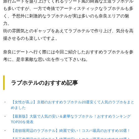
旅行ムードを盛り上げてくれるリゾート風の綺麗な王道ラブホテル
も多いですが、一方で奇抜でアーティスティックなラブホテルも多
く、予想外に刺激的なラブホテルが実は多いのも奈良エリアの魅
力。
街の雰囲気とのギャップをあえてラブホテルで作り上げ、気分を高
揚させるのも楽しいですよ。
奈良にデートへ行く際には今回ご紹介したおすすめラブホテルを参
考に、是非素敵な思い出を作って下さいね。
ラブホテルのおすすめ記事
【女性が喜ぶ】京都のおすすめラブホテル20選安くて人気のラブホをまと
めました
【最新版】大阪で人気の安い＆豪華なラブホテル ！おすすめランキング
TOP20を発表
【道頓堀周辺のラブホテル】綺麗で安い！コスパ最高のおすすめ10選！