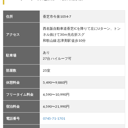
住所
香芝市今泉1054-7
西名阪自動車道香芝ICを降りて左にUターン、トン
アクセス
ネル抜けて30ｍ先右折スグ
和歌山線 志津美駅 徒歩10分
あり
駐車場
27台 ハイルーフ可
部屋数
25室
休憩料金
5,490〜9,880円
フリータイム料金
6,590〜10,990円
宿泊料金
6,590〜21,990円
電話番号
0745-71-1701