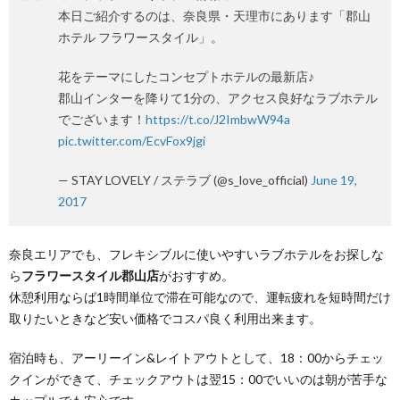
本日ご紹介するのは、奈良県・天理市にあります「郡山
ホテル フラワースタイル」。
花をテーマにしたコンセプトホテルの最新店♪
郡山インターを降りて1分の、アクセス良好なラブホテル
でございます！
https://t.co/J2ImbwW94a
pic.twitter.com/EcvFox9jgi
— STAY LOVELY / ステラブ (@s_love_official)
June 19,
2017
奈良エリアでも、フレキシブルに使いやすいラブホテルをお探しな
ら
フラワースタイル郡山店
がおすすめ。
休憩利用ならば1時間単位で滞在可能なので、運転疲れを短時間だけ
取りたいときなど安い価格でコスパ良く利用出来ます。
宿泊時も、アーリーイン&レイトアウトとして、18：00からチェッ
クインができて、チェックアウトは翌15：00でいいのは朝が苦手な