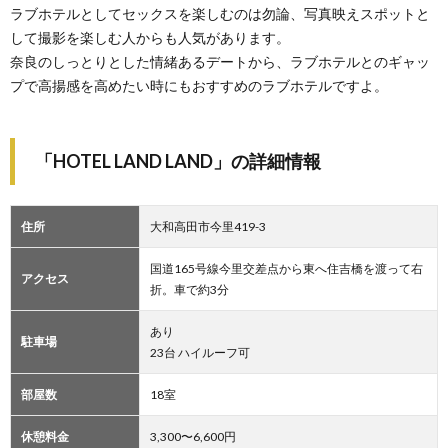
ラブホテルとしてセックスを楽しむのは勿論、写真映えスポットと
して撮影を楽しむ人からも人気があります。
奈良のしっとりとした情緒あるデートから、ラブホテルとのギャッ
プで高揚感を高めたい時にもおすすめのラブホテルですよ。
「HOTEL LAND LAND」の詳細情報
住所
大和高田市今里419-3
国道165号線今里交差点から東へ住吉橋を渡って右
アクセス
折。車で約3分
あり
駐車場
23台 ハイルーフ可
部屋数
18室
休憩料金
3,300〜6,600円