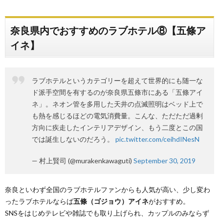
奈良県内でおすすめのラブホテル⑧【五條ア
イネ】
ラブホテルというカテゴリーを超えて世界的にも随一な
ド派手空間を有するのが奈良県五條市にある「五條アイ
ネ」。ネオン管を多用した天井の点滅照明はベッド上で
も熱を感じるほどの電気消費量。こんな、ただただ過剰
方向に疾走したインテリアデザイン、もう二度とこの国
では誕生しないのだろう。
pic.twitter.com/ceihdINesN
— 村上賢司 (@murakenkawaguti)
September 30, 2019
奈良といわず全国のラブホテルファンからも人気が高い、少し変わ
ったラブホテルならば
五條（ゴジョウ）アイネ
がおすすめ。
SNSをはじめテレビや雑誌でも取り上げられ、カップルのみならず