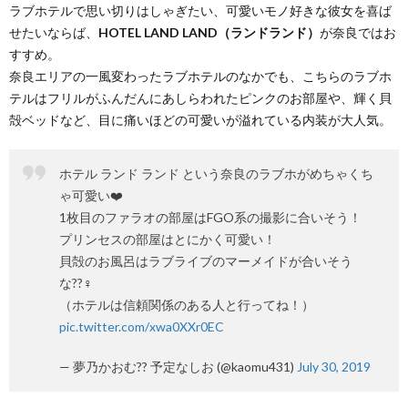
ラブホテルで思い切りはしゃぎたい、可愛いモノ好きな彼女を喜ば
せたいならば、
HOTEL LAND LAND（ランドランド）
が奈良ではお
すすめ。
奈良エリアの一風変わったラブホテルのなかでも、こちらのラブホ
テルはフリルがふんだんにあしらわれたピンクのお部屋や、輝く貝
殻ベッドなど、目に痛いほどの可愛いが溢れている内装が大人気。
ホテル ランド ランド という奈良のラブホがめちゃくち
ゃ可愛い❤️
1枚目のファラオの部屋はFGO系の撮影に合いそう！
プリンセスの部屋はとにかく可愛い！
貝殻のお風呂はラブライブのマーメイドが合いそう
な??‍♀️
（ホテルは信頼関係のある人と行ってね！）
pic.twitter.com/xwa0XXr0EC
— 夢乃かおむ?? 予定なしお (@kaomu431)
July 30, 2019