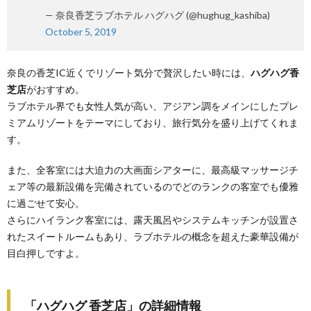
— 奈良香芝ラブホテル ハグハグ (@hughug_kashiba)
October 5, 2019
奈良の香芝IC近くでリゾート気分で贅沢したい時には、
ハグハグ香
芝店
がおすすめ。
ラブホテル界でも女性人気が高い、アジアン調をメインにしたプレ
ミアムリゾートをテーマにしており、旅行気分を盛り上げてくれま
す。
また、全客室には大迫力の大画面シアターに、最高級マッサージチ
ェア等の最新設備を完備されているのでどのランクの客室でも優雅
に過ごせて安心。
さらにハイランク客室には、露天風呂やシステムキッチンが設置さ
れたスイートルームもあり、ラブホテルの概念を超えた豪華設備が
目白押しですよ。
「ハグハグ 香芝店」の詳細情報