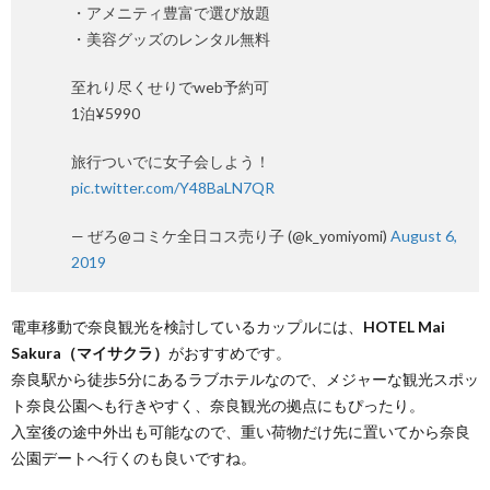
・アメニティ豊富で選び放題
・美容グッズのレンタル無料
至れり尽くせりでweb予約可
1泊¥5990
旅行ついでに女子会しよう！
pic.twitter.com/Y48BaLN7QR
— ぜろ@コミケ全日コス売り子 (@k_yomiyomi)
August 6,
2019
電車移動で奈良観光を検討しているカップルには、
HOTEL Mai
Sakura（マイサクラ）
がおすすめです。
奈良駅から徒歩5分にあるラブホテルなので、メジャーな観光スポッ
ト奈良公園へも行きやすく、奈良観光の拠点にもぴったり。
入室後の途中外出も可能なので、重い荷物だけ先に置いてから奈良
公園デートへ行くのも良いですね。