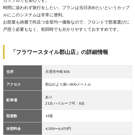
カップルでも安心です。
時間に追われず旅行をしたい、プランは当日決めたいというカップ
ルにこのシステムは非常に便利。
お部屋も綺麗で尚且つ全室均一価格なので、フロントで部屋選びに
戸惑う必要もなく、初回時でも分かりやすくておすすめです。
「フラワースタイル郡山店」の詳細情報
住所
天理市中町458
アクセス
郡山ICより南へ800メートル
あり
駐車場
21台 ハイルーフ可：8台
部屋数
19室
休憩料金
4,300〜6,470円