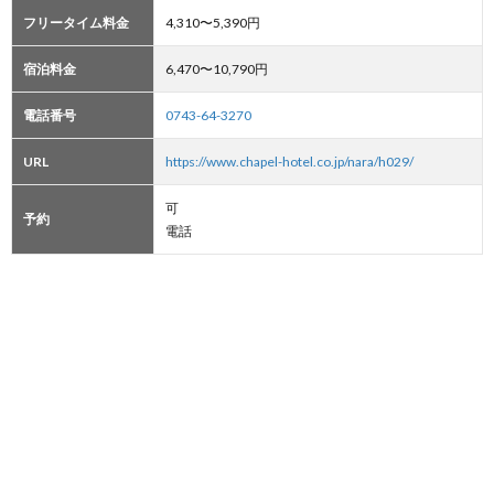
フリータイム料金
4,310〜5,390円
宿泊料金
6,470〜10,790円
電話番号
0743-64-3270
URL
https://www.chapel-hotel.co.jp/nara/h029/
可
予約
電話