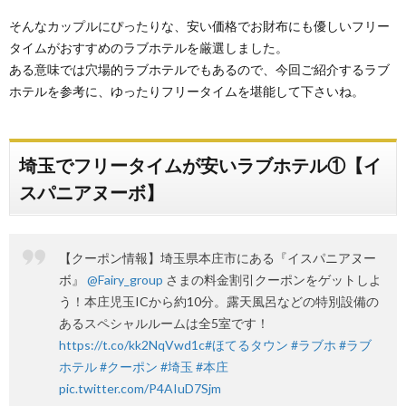
そんなカップルにぴったりな、安い価格でお財布にも優しいフリー
タイムがおすすめのラブホテルを厳選しました。
ある意味では穴場的ラブホテルでもあるので、今回ご紹介するラブ
ホテルを参考に、ゆったりフリータイムを堪能して下さいね。
埼玉でフリータイムが安いラブホテル①【イ
スパニアヌーボ】
【クーポン情報】埼玉県本庄市にある『イスパニアヌー
ボ』
@Fairy_group
さまの料金割引クーポンをゲットしよ
う！本庄児玉ICから約10分。露天風呂などの特別設備の
あるスペシャルルームは全5室です！
https://t.co/kk2NqVwd1c
#ほてるタウン
#ラブホ
#ラブ
ホテル
#クーポン
#埼玉
#本庄
pic.twitter.com/P4AIuD7Sjm