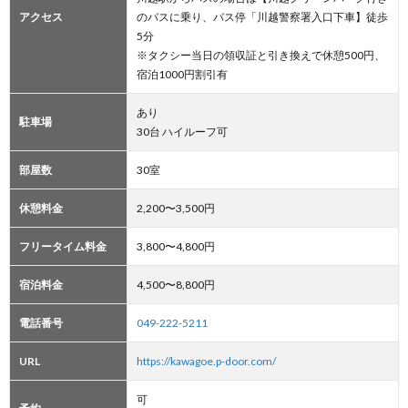
アクセス
のバスに乗り、バス停「川越警察署入口下車】徒歩
5分
※タクシー当日の領収証と引き換えで休憩500円、
宿泊1000円割引有
あり
駐車場
30台 ハイルーフ可
部屋数
30室
休憩料金
2,200〜3,500円
フリータイム料金
3,800〜4,800円
宿泊料金
4,500〜8,800円
電話番号
049-222-5211
URL
https://kawagoe.p-door.com/
可