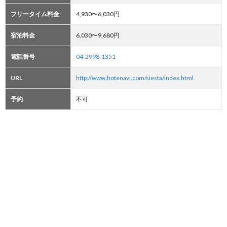
フリータイム料金
4,930〜6,030円
宿泊料金
6,030〜9,680円
電話番号
04-2998-1351
URL
http://www.hotenavi.com/siesta/index.html
予約
不可