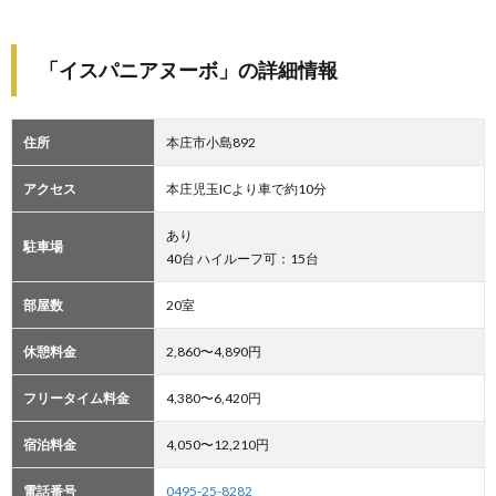
「イスパニアヌーボ」の詳細情報
住所
本庄市小島892
アクセス
本庄児玉ICより車で約10分
あり
駐車場
40台 ハイルーフ可：15台
部屋数
20室
休憩料金
2,860〜4,890円
フリータイム料金
4,380〜6,420円
宿泊料金
4,050〜12,210円
電話番号
0495-25-8282