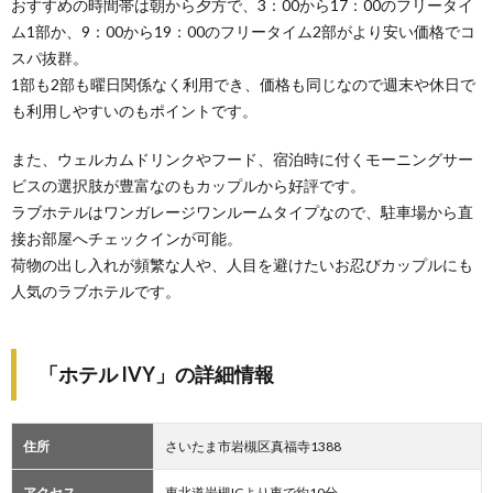
おすすめの時間帯は朝から夕方で、3：00から17：00のフリータイ
ム1部か、9：00から19：00のフリータイム2部がより安い価格でコ
スパ抜群。
1部も2部も曜日関係なく利用でき、価格も同じなので週末や休日で
も利用しやすいのもポイントです。
また、ウェルカムドリンクやフード、宿泊時に付くモーニングサー
ビスの選択肢が豊富なのもカップルから好評です。
ラブホテルはワンガレージワンルームタイプなので、駐車場から直
接お部屋へチェックインが可能。
荷物の出し入れが頻繁な人や、人目を避けたいお忍びカップルにも
人気のラブホテルです。
「ホテル IVY」の詳細情報
住所
さいたま市岩槻区真福寺1388
アクセス
東北道岩槻ICより車で約10分