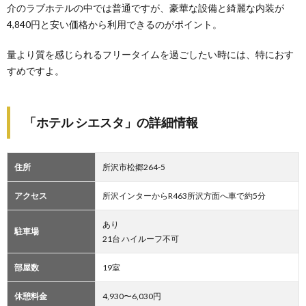
介のラブホテルの中では普通ですが、豪華な設備と綺麗な内装が
4,840円と安い価格から利用できるのがポイント。
量より質を感じられるフリータイムを過ごしたい時には、特におす
すめですよ。
「ホテル シエスタ」の詳細情報
住所
所沢市松郷264-5
アクセス
所沢インターからR463所沢方面へ車で約5分
あり
駐車場
21台 ハイルーフ不可
部屋数
19室
休憩料金
4,930〜6,030円