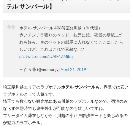
テル サンパール】
ホテル サンパール 406号室@川越（※代理）
赤いチンチラ張りのベッド、枕元に鏡、夜景の壁紙…ど
れも好み。車のベッドの部屋に入れなくてここにしたら
しいけど、これはこれで素敵な…??
pic.twitter.com/LUBF4ZMjbq
— 百々爺 (@momonjy)
April 21, 2019
埼玉県川越エリアのラブホテル
ホテル サンパール
も、界隈では安い
ラブホテルとして人気です。
埼玉でも数少ない観光地にある川越のラブホテルなので、宿泊のみ
ならず休憩時でも途中外出が可能なのも嬉しいですね。
フリータイム滞在しながら、川越の小江戸散歩デートも楽しめるの
が魅力のラブホテル。