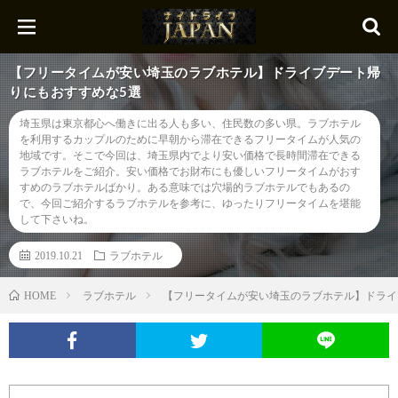
【フリータイムが安い埼玉のラブホテル】ドライブデート帰
りにもおすすめな5選
埼玉県は東京都心へ働きに出る人も多い、住民数の多い県。ラブホテル
を利用するカップルのために早朝から滞在できるフリータイムが人気の
地域です。そこで今回は、埼玉県内でより安い価格で長時間滞在できる
ラブホテルをご紹介。安い価格でお財布にも優しいフリータイムがおす
すめのラブホテルばかり。ある意味では穴場的ラブホテルでもあるの
で、今回ご紹介するラブホテルを参考に、ゆったりフリータイムを堪能
して下さいね。
2019.10.21
ラブホテル
ラブホテル
【フリータイムが安い埼玉のラブホテル】ドライ
HOME