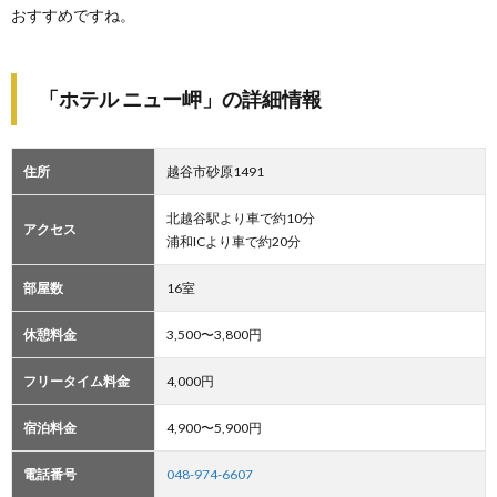
おすすめですね。
「ホテル ニュー岬」の詳細情報
住所
越谷市砂原1491
北越谷駅より車で約10分
アクセス
浦和ICより車で約20分
部屋数
16室
休憩料金
3,500〜3,800円
フリータイム料金
4,000円
宿泊料金
4,900〜5,900円
電話番号
048-974-6607