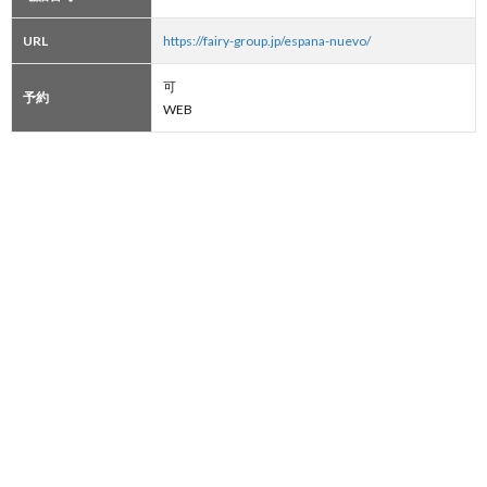
URL
https://fairy-group.jp/espana-nuevo/
可
予約
WEB