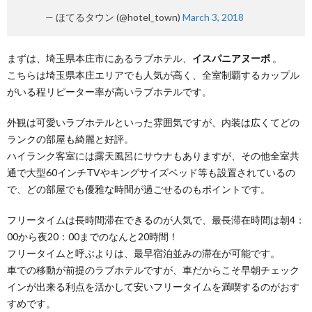
— ほてるタウン (@hotel_town)
March 3, 2018
まずは、埼玉県本庄市にあるラブホテル、
イスパニアヌーボ
。
こちらは埼玉県本庄エリアでも人気が高く、全室制覇するカップル
がいる程リピーター率が高いラブホテルです。
外観は可愛いラブホテルといった雰囲気ですが、内装は広くてどの
ランクの部屋も綺麗と好評。
ハイランク客室には露天風呂にサウナもありますが、その他全室共
通で大型60インチTVやキングサイズベッド等も設置されているの
で、どの部屋でも優雅な時間が過ごせるのもポイントです。
フリータイムは長時間滞在できるのが人気で、最長滞在時間は朝4：
00から夜20：00までのなんと20時間！
フリータイムと呼ぶよりは、最早宿泊並みの滞在が可能です。
車での移動が前提のラブホテルですが、車だからこそ早朝チェック
インが出来る利点を活かして安いフリータイムを満喫するのがおす
すめです。