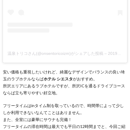
温泉トリコさん(@onsentoricoizm)がシェアした投稿
–
2019年 4月月22日午後2時18分PDT
安い価格も重視したいけれど、綺麗なデザインでバランスの良い埼
玉のラブホテルならば
ホテル シエスタ
がおすすめ。
所沢エリアにあるラブホテルですが、所沢ICを通るドライブコース
ならば立ち寄りやすい好立地。
フリータイムはinタイム制を取っているので、時間帯によって少し
しか利用できないなんてことはありません。
また、全室には豪華にサウナも完備！
フリータイムの滞在時間は最大でも平日の12時間までと、今回ご紹