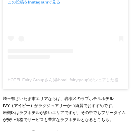
この投稿をInstagramで見る
HOTEL Fairy Groupさん(@hotel_fairygroup)がシェアした投稿
–
2
埼玉県さいたま市エリアならば、岩槻区のラブホテル
ホテル
IVY（アイビー）
がラグジュアリーかつ綺麗でおすすめです。
岩槻区はラブホテルが多いエリアですが、その中でもフリータイム
が安い価格でサービスも豊富なラブホテルとなるとこちら。