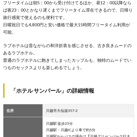
フリータイムは朝5：00から受け付けてるほか、昼12：00以降なら
ば夜23：00とかなり遅くまでフリータイム滞在できるので、日帰り
旅行感覚で使えるのも便利です。
日曜祝日でも4,800円と安い価格で最大15時間フリータイム利用が
可能。
ラブホテルは昔ながらの和洋折衷を感じさせる、古き良きムードの
あるラブホテル。
普通のラブホテルに飽きてしまったカップルも、独特のムードでい
つものセックスよりも楽しめるでしょう。
「ホテル サンパール」の詳細情報
住所
川越市大仙波357-2
川越駅 徒歩25分
川越駅・川越ICより車で約5分
川越駅からバスの場合は【川越グリーンパーク行き