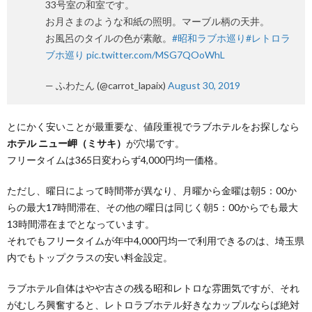
33号室の和室です。
お月さまのような和紙の照明。マーブル柄の天井。
お風呂のタイルの色が素敵。
#昭和ラブホ巡り
#レトロラ
ブホ巡り
pic.twitter.com/MSG7QOoWhL
— ふわたん (@carrot_lapaix)
August 30, 2019
とにかく安いことが最重要な、値段重視でラブホテルをお探しなら
ホテル ニュー岬（ミサキ）
が穴場です。
フリータイムは365日変わらず4,000円均一価格。
ただし、曜日によって時間帯が異なり、月曜から金曜は朝5：00か
らの最大17時間滞在、その他の曜日は同じく朝5：00からでも最大
13時間滞在までとなっています。
それでもフリータイムが年中4,000円均一で利用できるのは、埼玉県
内でもトップクラスの安い料金設定。
ラブホテル自体はやや古さの残る昭和レトロな雰囲気ですが、それ
がむしろ興奮すると、レトロラブホテル好きなカップルならば絶対