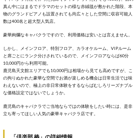
真ん中にはまるでドラマのセットの様な赤絨毯が敷かれた階段、本
物のグランドピアノも設置されても尚広々とした空間に収容可能人
数は400名と超大型人気店。
豪華絢爛なキャバクラですので、利用価格は安いとは言えません。
しかし、メインフロア、特別フロア、カラオケルーム、VIPルーム
と席ごとにランク分けされているので、メインフロアならば60分
10,000円から利用可能。
鹿児島天文館エリアでも10,000円は相場から見ても高めですが、こ
の拘りぬかれた豪華な空間でお酒が楽しめる機会は日常生活では味
わえないので、極上の非日常体験をするならばむしろリーズナブル
な価格設定ではないでしょうか。
鹿児島のキャバクラでご当地ならではの体験をしたい時には、是非
立ち寄ってほしい人気の豪華キャバクラ店です。
「倶楽部 椿」の詳細情報