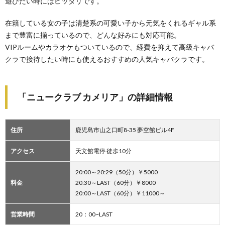
遊びたい時にはピッタリです。
在籍している女の子は清楚系の可愛い子から元気をくれるギャル系
まで豊富に揃っているので、どんな好みにも対応可能。
VIPルームやカラオケもついているので、経費を抑えて高級キャバ
クラで接待したい時にも使えるおすすめの人気キャバクラです。
「ニュークラブ カメリア」の詳細情報
住所
鹿児島市山之口町8-35 夢空館ビル4F
アクセス
天文館電停 徒歩10分
20:00～20:29（50分）￥5000
料金
20:30～LAST（60分）￥8000
20:00～LAST（60分）￥11000～
営業時間
20：00~LAST