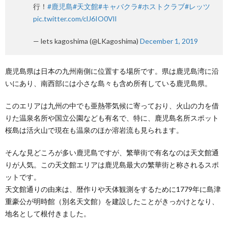
行！
#鹿児島
#天文館
#キャバクラ
#ホストクラブ
#レッツ
pic.twitter.com/clJ6IO0VlI
— lets kagoshima (@LKagoshima)
December 1, 2019
鹿児島県は日本の九州南側に位置する場所です。県は鹿児島湾に沿
いにあり、南西部には小さな島々も含め所有している鹿児島県。
このエリアは九州の中でも亜熱帯気候に寄っており、火山の力を借
りた温泉名所や国立公園なども有名で、特に、鹿児島名所スポット
桜島は活火山で現在も温泉のほか溶岩流も見られます。
そんな見どころが多い鹿児島ですが、繁華街で有名なのは天文館通
りが人気。この天文館エリアは鹿児島最大の繁華街と称されるスポ
ットです。
天文館通りの由来は、暦作りや天体観測をするために1779年に島津
重豪公が明時館（別名天文館）を建設したことがきっかけとなり、
地名として根付きました。