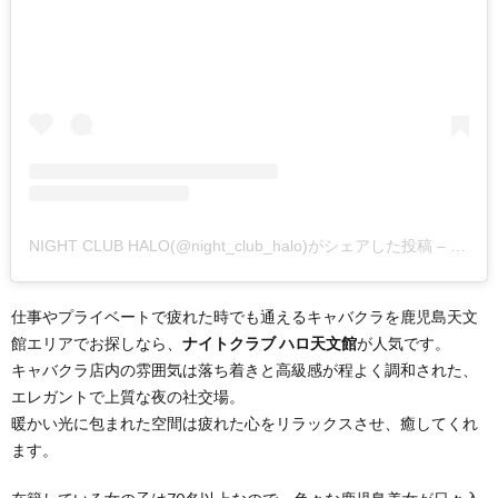
NIGHT CLUB HALO(@night_club_halo)がシェアした投稿
–
2019
仕事やプライベートで疲れた時でも通えるキャバクラを鹿児島天文
館エリアでお探しなら、
ナイトクラブ ハロ天文館
が人気です。
キャバクラ店内の雰囲気は落ち着きと高級感が程よく調和された、
エレガントで上質な夜の社交場。
暖かい光に包まれた空間は疲れた心をリラックスさせ、癒してくれ
ます。