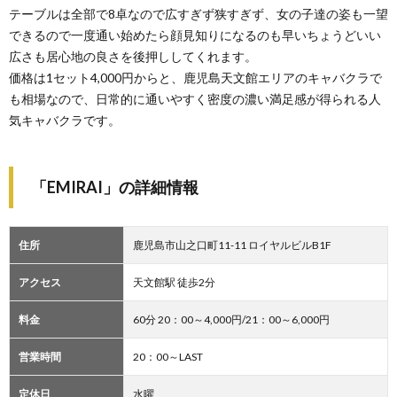
テーブルは全部で8卓なので広すぎず狭すぎず、女の子達の姿も一望
できるので一度通い始めたら顔見知りになるのも早いちょうどいい
広さも居心地の良さを後押ししてくれます。
価格は1セット4,000円からと、鹿児島天文館エリアのキャバクラで
も相場なので、日常的に通いやすく密度の濃い満足感が得られる人
気キャバクラです。
「EMIRAI」の詳細情報
住所
鹿児島市山之口町11-11 ロイヤルビルB1F
アクセス
天文館駅 徒歩2分
料金
60分 20：00～4,000円/21：00～6,000円
営業時間
20：00～LAST
定休日
水曜