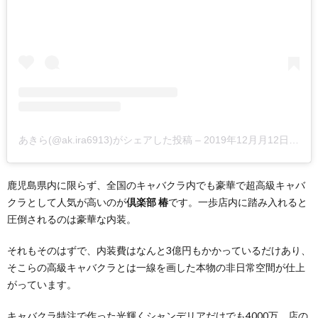
あきら(@ak.ira6913)がシェアした投稿
–
2019年12月月12日午後8時47分PST
鹿児島県内に限らず、全国のキャバクラ内でも豪華で超高級キャバ
クラとして人気が高いのが
倶楽部 椿
です。一歩店内に踏み入れると
圧倒されるのは豪華な内装。
それもそのはずで、内装費はなんと3億円もかかっているだけあり、
そこらの高級キャバクラとは一線を画した本物の非日常空間が仕上
がっています。
キャバクラ特注で作った光輝くシャンデリアだけでも4000万、店の