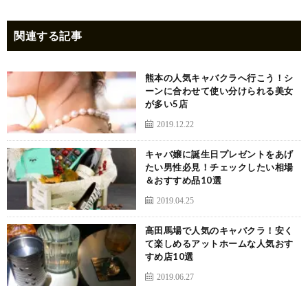
関連する記事
熊本の人気キャバクラへ行こう！シ
ーンに合わせて使い分けられる美女
が多い5店
2019.12.22
キャバ嬢に誕生日プレゼントをあげ
たい男性必見！チェックしたい相場
＆おすすめ品10選
2019.04.25
高田馬場で人気のキャバクラ！安く
て楽しめるアットホームな人気おす
すめ店10選
2019.06.27