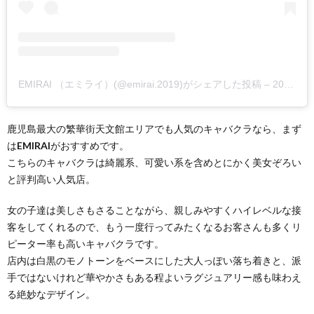
EMIRAI （エミライ）(@emirai.2019)がシェアした投稿
–
2019年10月月28日午前2時39分PDT
鹿児島最大の繁華街天文館エリアでも人気のキャバクラなら、まず
は
EMIRAI
がおすすめです。
こちらのキャバクラは綺麗系、可愛い系を含めとにかく美女ぞろい
と評判高い人気店。
女の子達は美しさもさることながら、親しみやすくハイレベルな接
客をしてくれるので、もう一度行ってみたくなるお客さんも多くリ
ピーター率も高いキャバクラです。
店内は白黒のモノトーンをベースにした大人っぽい落ち着きと、派
手ではないけれど華やかさもある程よいラグジュアリー感も味わえ
る絶妙なデザイン。