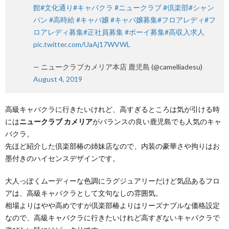
館
#文化通り
#キャバクラ
#ニュークラブ
#倶楽部
#シャン
パン
#高時給
#キャバ嬢
#キャバ嬢募集
#フロアレディ
#フ
ロアレディ募集
#正社員募集
#ボーイ募集
#高収入求人
pic.twitter.com/UaAj17WVWL
— ニュークラブカメリア本店 鹿児島 (@camelliadesu)
August 4, 2019
高級キャバクラに行きたいけれど、高すぎるところは気が引ける時
には
ニュークラブ カメリア
がバランスの良い鹿児島でも人気のキャ
バクラ。
先ほど紹介した倶楽部椿の姉妹店なので、内装の豪華さや拘りはお
墨付きのハイセンスデザインです。
大人っぽくムーディーな色調にラグジュアリーだけど気品あるフロ
アは、高級キャバクラとして文句なしの雰囲気。
相場よりはやや高めですが倶楽部椿よりはリーズナブルな価格設定
なので、高級キャバクラに行きたいけれど高すぎないキャバクラで