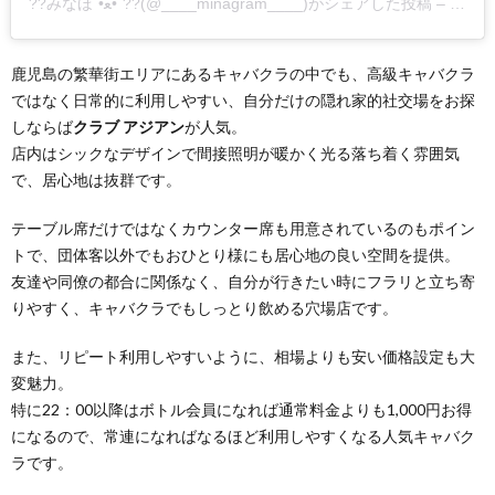
??みなほ‎´•ﻌ•`??(@____minagram____)がシェアした投稿
–
2019
鹿児島の繁華街エリアにあるキャバクラの中でも、高級キャバクラ
ではなく日常的に利用しやすい、自分だけの隠れ家的社交場をお探
しならば
クラブ アジアン
が人気。
店内はシックなデザインで間接照明が暖かく光る落ち着く雰囲気
で、居心地は抜群です。
テーブル席だけではなくカウンター席も用意されているのもポイン
トで、団体客以外でもおひとり様にも居心地の良い空間を提供。
友達や同僚の都合に関係なく、自分が行きたい時にフラリと立ち寄
りやすく、キャバクラでもしっとり飲める穴場店です。
また、リピート利用しやすいように、相場よりも安い価格設定も大
変魅力。
特に22：00以降はボトル会員になれば通常料金よりも1,000円お得
になるので、常連になればなるほど利用しやすくなる人気キャバク
ラです。