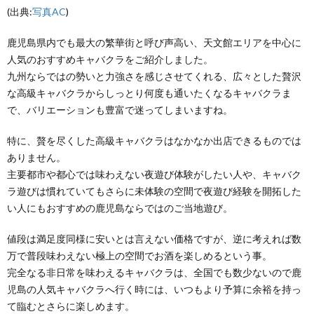
(出典:
写真AC
)
鹿児島県内でも最大の繁華街と呼び声高い、天文館エリアを中心に
人気のおすすめキャバクラをご紹介しました。
九州ならではの勢いと力強さを感じさせてくれる、広々とした贅沢
な高級キャバクラからしっとり何度も通いたくなるキャバクラま
で、バリエーションも豊富で迷ってしまいますね。
特に、贅を尽くした高級キャバクラはなかなか出店できるものでは
ありません。
主要都市や都心では味わえない夜遊び体験がしたい人や、キャバク
ラ遊びは慣れていてもさらに未体験の空間で夜遊び経験を開拓した
い人にもおすすめの鹿児島ならではのご当地遊び。
値段は満足度同様に安いとは言えない価格ですが、逆に考えれば数
万で普段味わえない極上の空間でお酒を楽しめるという事。
完全なる非日常を味わえるキャバクラは、全国でも数少ないので鹿
児島の人気キャバクラへ行く時には、いつもより予算に余裕を持っ
て臨むとさらに楽しめます。