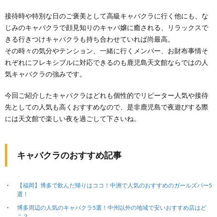
接待時や特別な日のご褒美として高級キャバクラに行く他にも、な
じみのキャバクラで顔見知りのキャバ嬢に癒される、リラックスで
きる行きつけキャバクラも持ち合わせていれば尚最高。
その時々の気分やテンション、一緒に行くメンバー、お財布事情そ
れぞれにフレキシブルに対応できるのも鹿児島天文館ならではの人
気キャバクラの強みです。
今回ご紹介したキャバクラはどれも個性的でリピーター人気や接待
先としての人気も高くおすすめなので、是非鹿児島で夜遊びする際
には天文館で楽しい夜を過ごして下さいね。
キャバクラのおすすめ記事
【福岡】博多で飲んだ帰りはココ！中洲で人気のおすすめのガールズバー5
選！
博多周辺の人気のキャバクラ5選！中州以外の地域で安いおすすめ店はど
こ？