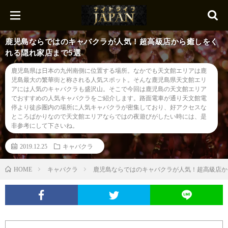
鹿児島ならではのキャバクラが人気！超高級店から癒しをく
れる隠れ家店まで5選
鹿児島県は日本の九州南側に位置する場所。なかでも天文館エリアは鹿
児島最大の繁華街と称される人気スポット。そんな鹿児島県天文館エリ
アには人気のキャバクラも盛沢山。そこで今回は鹿児島の天文館エリア
でおすすめの人気キャバクラをご紹介します。路面電車が通り天文館電
停より徒歩圏内の場所に人気キャバクラが密集しており、好アクセスな
ところばかりなので天文館エリアならではの夜遊びがしたい時には、是
非参考にして下さいね。
2019.12.25
キャバクラ
キャバクラ
鹿児島ならではのキャバクラが人気！超高級店か
HOME