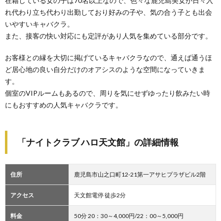
在籍している女の子は70名以上なので、色々な鹿児島美女が日々入
れ代わり立ち代わり出勤しており好みの子や、気の合う子とも出会
いやすいキャバクラ。
また、接客の快い対応にも定評があり人気を集めている部分です。
お客様との縁を大切に掲げているキャバクラなので、通えば通うほ
ど居心地の良い自分だけのオアシスのような空間になっていきま
す。
個室のVIPルームもあるので、周りを気にせずゆったり飲みたい時
にもおすすめの人気キャバクラです。
「ナイトクラブ ハロ天文館」の詳細情報
住所
鹿児島市山之口町12-21第一アサヒプラザビル2階
アクセス
天文館電停 徒歩2分
料金
50分 20：30～4,000円/22：00～5,000円