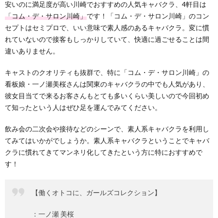
安いのに満足度が高い川崎でおすすめの人気キャバクラ、4軒目は
「コム・デ・サロン川崎」
です！「コム・デ・サロン川崎」のコン
セプトはセミプロで、いい意味で素人感のあるキャバクラ。変に慣
れていないので接客もしっかりしていて、快適に過ごせることは間
違いありません。
キャストのクオリティも抜群で、特に「コム・デ・サロン川崎」の
看板娘・一ノ瀬美桜さんは関東のキャバクラの中でも人気があり、
彼女目当てで来るお客さんもとても多いくらい美しいので今回初め
て知ったという人はぜひ足を運んでみてください。
飲み会の二次会や接待などのシーンで、素人系キャバクラを利用し
てみてはいかがでしょうか。素人系キャバクラということでキャバ
クラに慣れてきてマンネリ化してきたという方に特におすすめで
す！
【働くオトコに、ガールズコレクション】
：一ノ瀬 美桜