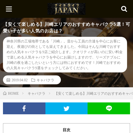
【安くて楽しめる】川崎エリアのおすすめキャバクラ5選！可
愛い子が多い人気のお店は？
神奈川県の工場地帯である「川崎」。昔から工員の方達を中心にお客に
迎え、夜遊びの街としても栄えてきました。今回はそんな川崎でおすす
めの人気キャバクラを5店ご紹介します。クオリティが高いのに安い料金
で楽しめる人気キャバクラを中心にお届けしますので、リーズナブルに
川崎の夜を過ごしたいという方には特におすすめです！川崎でおすすめ
の人気キャバクラ5選をチェックしてみてください。
2019.04.02
キャバクラ
キャバクラ
【安くて楽しめる】川崎エリアのおすすめキャバ
HOME
目次