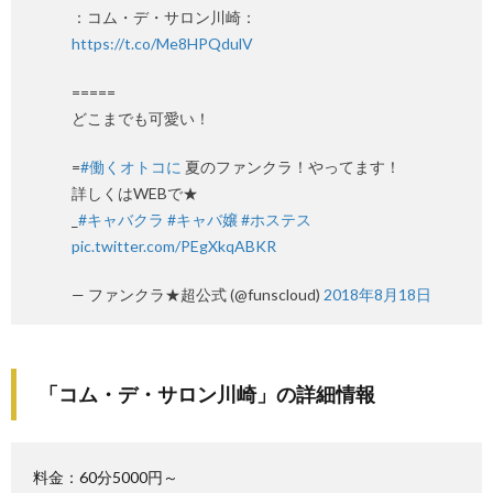
：コム・デ・サロン川崎：
https://t.co/Me8HPQdulV
=====
どこまでも可愛い！
=
#働くオトコに
夏のファンクラ！やってます！
詳しくはWEBで★
_
#キャバクラ
#キャバ嬢
#ホステス
pic.twitter.com/PEgXkqABKR
— ファンクラ★超公式 (@funscloud)
2018年8月18日
「コム・デ・サロン川崎」の詳細情報
料金：60分5000円～