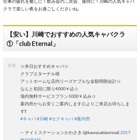
仕事の疲れを癒しに！飲み会の二次会、接待に！川崎の人気キャバ
クラで楽しい夜をお過ごしくださいね。
【安い】川崎でおすすめの人気キャバクラ
①「club Eternal」
☆本日おすすめキャバ☆
クラブエターナル様
アットホームな店内リーズナブルな金額明朗会計☆
なんと初回に限り4000￥込☆
場内無料サービスプラン5000￥込み☆
案内所からお安くご案内します心よりご来店お待ちしま
す❗️
#キャバ
#川崎
#セクキャバ
#案内所
— ナイトステーションかわさき (@kawasakiannnai)
2017
年10月4日