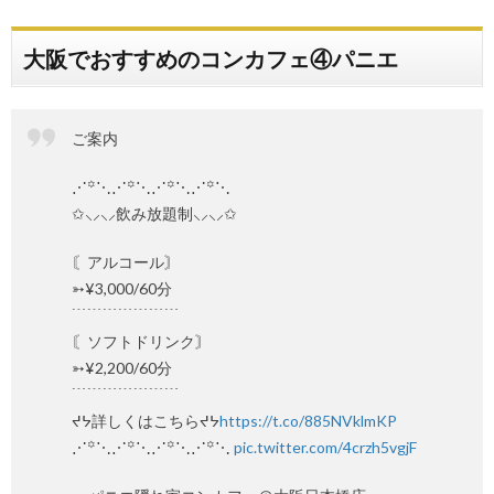
大阪でおすすめのコンカフェ④パニエ
ご案内
⋰꙳⋱⋰꙳⋱⋰꙳⋱⋰꙳⋱
✩⸜⸝⸜⸝飲み放題制⸜⸝⸜⸝✩
〘アルコール〙
➳¥3,000/60分
﹉﹉﹉﹉﹉﹉﹉
〘ソフトドリンク〙
➳¥2,200/60分
﹉﹉﹉﹉﹉﹉﹉
ᔪᔭ詳しくはこちらᔪᔭ
https://t.co/885NVklmKP
⋰꙳⋱⋰꙳⋱⋰꙳⋱⋰꙳⋱
pic.twitter.com/4crzh5vgjF