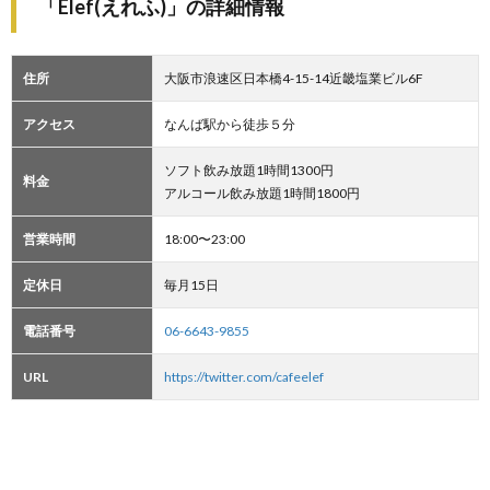
「Elef(えれふ)」の詳細情報
住所
大阪市浪速区日本橋4-15-14近畿塩業ビル6F
アクセス
なんば駅から徒歩５分
ソフト飲み放題1時間1300円
料金
アルコール飲み放題1時間1800円
営業時間
18:00〜23:00
定休日
毎月15日
電話番号
06-6643-9855
URL
https://twitter.com/cafeelef