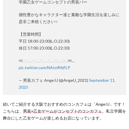
学園乙女ゲームコンセプトの男装バー
個性豊かなキャラクター達と素敵な学園生活を楽しみに
是非ご来校ください✨
【営業時間】
平日 18:00-23:00(L.O.22:30)
休日 17:00-23:00(L.O.22:30)
୨୧‥∵‥‥∵‥‥∵‥‥∵‥‥∵‥‥∵‥୨୧…
pic.twitter.com/NAtofMzFLP
— 男装カフェ Ange:U (@AngeU_2021)
September 11,
2023
続いてご紹介する大阪でおすすめのコンカフェは「Ange:U」です！
こちらは、
男装×乙女ゲームがコンセプトのコンカフェ
。私立学園を
舞台にした乙女ゲームが楽しめるお店になっています。