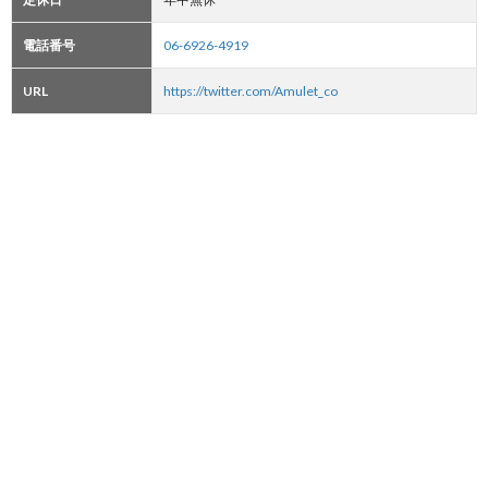
電話番号
06-6926-4919
URL
https://twitter.com/Amulet_co