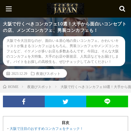
大阪で行くべきコンカフェ10選！大手から面白いコンセプト
の店、メンズコンカフェ、男装コンカフェも！
大阪で今大注目なのが、面白い＆居心地の良いコンカフェ。かわいいキ
ャストが集まるコンカフェはもちろん、男装コンカフェやメンズコンカ
フェなど、イケメンが多いお店も多数あるんです。今回は、そんな大阪
のコンカフェを大特集。大手のお店や新規店、人気店などをお届けしま
す。バイトをお探しの高校生も、ぜひチェックしてみてください！
2023.12.29
夜遊びスポット
夜遊びスポット
大阪で行くべきコンカフェ10選！大手から
HOME
目次
大阪で注目のおすすめコンカフェをチェック！