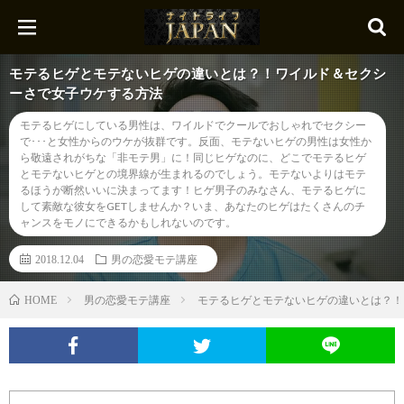
モテるヒゲとモテないヒゲの違いとは？！ワイルド＆セクシ
ーさで女子ウケする方法
モテるヒゲにしている男性は、ワイルドでクールでおしゃれでセクシー
で･･･と女性からのウケが抜群です。反面、モテないヒゲの男性は女性か
ら敬遠されがちな「非モテ男」に！同じヒゲなのに、どこでモテるヒゲ
とモテないヒゲとの境界線が生まれるのでしょう。モテないよりはモテ
るほうが断然いいに決まってます！ヒゲ男子のみなさん、モテるヒゲに
して素敵な彼女をGETしませんか？いま、あなたのヒゲはたくさんのチ
ャンスをモノにできるかもしれないのです。
2018.12.04
男の恋愛モテ講座
男の恋愛モテ講座
モテるヒゲとモテないヒゲの違いとは？！
HOME