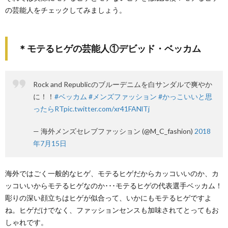
の芸能人をチェックしてみましょう。
＊モテるヒゲの芸能人①デビッド・ベッカム
Rock and Republicのブルーデニムを白サンダルで爽やか
に！！
#ベッカム
#メンズファッション
#かっこいいと思
ったらRT
pic.twitter.com/xr41FANlTj
— 海外メンズセレブファッション (@M_C_fashion)
2018
年7月15日
海外ではごく一般的なヒゲ、モテるヒゲだからカッコいいのか、カ
ッコいいからモテるヒゲなのか･･･モテるヒゲの代表選手ベッカム！
彫りの深い顔立ちはヒゲが似合って、いかにもモテるヒゲですよ
ね。ヒゲだけでなく、ファッションセンスも加味されてとってもお
しゃれです。