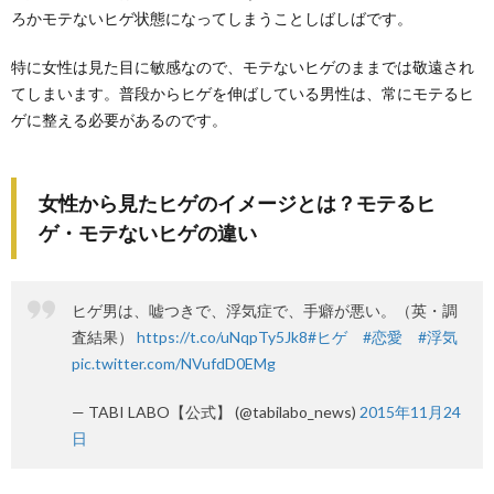
ろかモテないヒゲ状態になってしまうことしばしばです。
特に女性は見た目に敏感なので、モテないヒゲのままでは敬遠され
てしまいます。普段からヒゲを伸ばしている男性は、常にモテるヒ
ゲに整える必要があるのです。
女性から見たヒゲのイメージとは？モテるヒ
ゲ・モテないヒゲの違い
ヒゲ男は、嘘つきで、浮気症で、手癖が悪い。（英・調
査結果）
https://t.co/uNqpTy5Jk8
#ヒゲ
#恋愛
#浮気
pic.twitter.com/NVufdD0EMg
— TABI LABO【公式】 (@tabilabo_news)
2015年11月24
日