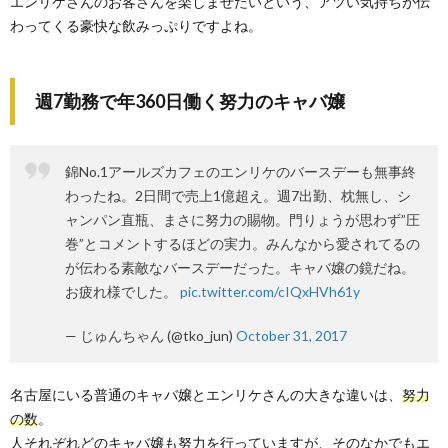
エンリケさんのお客さんを楽しませたいという、アツい気持ちが伝
わってくる豪快な飲みっぷりですよね。
週7勤務で年360日働く努力のキャバ嬢
錦No.1アールズカフェのエンリケのバースデーも無事終
わったね。2日間で売上1億超え。週7出勤、枕無し、シ
ャンパン直瓶、まさに努力の賜物。門りょうが思わず”圧
巻”とコメントするほどの実力。みんなから愛されてるの
が伝わる素敵なバースデーだった。キャバ嬢の鏡だね。
お疲れ様でした。
pic.twitter.com/cIQxHVh61y
— じゅんちゃん (@tko_jun)
October 31, 2017
名古屋にいる普通のキャバ嬢とエンリケさんの大きな違いは、
努力
の数
。
人それぞれどのキャバ嬢も努力を行っていますが、そのなかでもエ