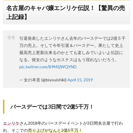
名古屋のキャバ嬢エンリケ伝説！【驚異の売
上記録】
引退発表したエンリケさん去年のバースデーでは2億５千
万の売上。そして今年引退＆バースデー。果たして史上
最高売上更新出来るのかとても楽しみでいよいよ伝説に
なる。彼女のようなホステスはもう現れないだろう。
pic.twitter.com/B9M2jWQYND
— 女の本音 (@biyouishiki)
April 15, 2019
バースデーでは3日間で2億5千万！
エンリケ
さん2018年のバースデーイベントが3日間名古屋で行わ
れ、そこでの
売り上げがなんと2億5千万！