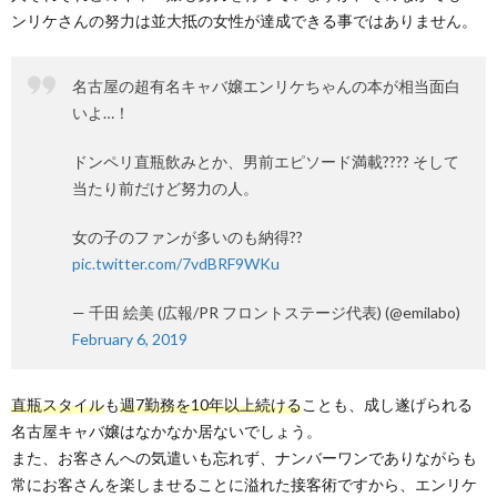
ンリケさんの努力は並大抵の女性が達成できる事ではありません。
名古屋の超有名キャバ嬢エンリケちゃんの本が相当面白
いよ…！
ドンペリ直瓶飲みとか、男前エピソード満載???? そして
当たり前だけど努力の人。
女の子のファンが多いのも納得??
pic.twitter.com/7vdBRF9WKu
— 千田 絵美 (広報/PR フロントステージ代表) (@emilabo)
February 6, 2019
直瓶スタイル
も
週7勤務を10年以上続ける
ことも、成し遂げられる
名古屋キャバ嬢はなかなか居ないでしょう。
また、お客さんへの気遣いも忘れず、ナンバーワンでありながらも
常にお客さんを楽しませることに溢れた接客術ですから、エンリケ