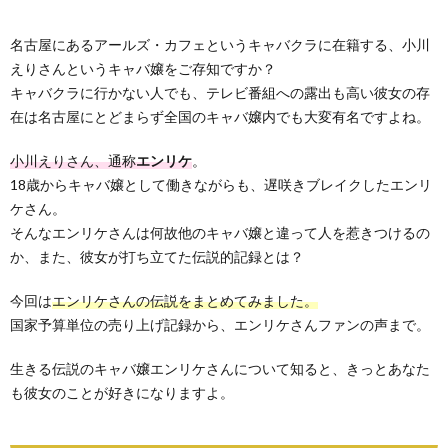
名古屋にあるアールズ・カフェというキャバクラに在籍する、小川
えりさんというキャバ嬢をご存知ですか？
キャバクラに行かない人でも、テレビ番組への露出も高い彼女の存
在は名古屋にとどまらず全国のキャバ嬢内でも大変有名ですよね。
小川えりさん、通称
エンリケ
。
18歳からキャバ嬢として働きながらも、遅咲きブレイクしたエンリ
ケさん。
そんなエンリケさんは何故他のキャバ嬢と違って人を惹きつけるの
か、また、彼女が打ち立てた伝説的記録とは？
今回は
エンリケさんの伝説をまとめてみました。
国家予算単位の売り上げ記録から、エンリケさんファンの声まで。
生きる伝説のキャバ嬢エンリケさんについて知ると、きっとあなた
も彼女のことが好きになりますよ。