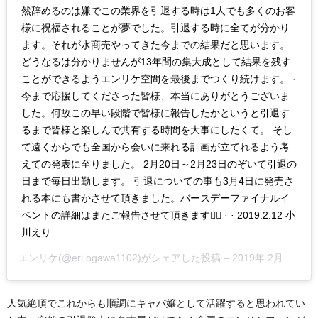
然辞めるのは嫌でこの業界を引退する時は1人でも多くのお客
様に祝福されることが夢でした。引退する時に全てが分かり
ます。それが水商売やってきた今までの結果だと思います。
どうなるは分かりませんが13年間の集大成として結果を残す
ことができるようエンリケ空間を最後までつくり続けます。 ·
今まで応援してくださった皆様、本当にありがとうございま
した。何故この早い段階で皆様に報告したかというと引退す
るまで皆様と楽しんで共有する時間を大事にしたくて。 そし
て遠くからでも全国から会いに来れる計画が立てれるよう考
えての発表に至りました。 2月20日～2月23日のぞいて引退の
日まで毎日出勤します。 引退についての事も3月4日に発売さ
れる本にも書かさせて頂きました。バースデーファイナルイ
ベントの詳細はまたご報告させて頂きます🙇‍♀️ · · 2019.2.12 小
川えり
エンリケ
(@eri.ogawa1102)がシェアした投稿 –
2019年 2月月11日午後6時50分PST
人気絶頂でこれからも順調にキャバ嬢として活躍すると思われてい