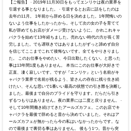
【ご報告】 · 2019年11月30日をもってエンリケは夜の業界を
引退する事となりました。 · 引退するとお店に話をしたのは
去年の11月。 1年前から辞める日を決めました。1年間悔いの
ないよう仕事をしたかったから。そして次の女の子を育てて
私が辞めてもお店がダメージ受けないように。 かれこれキャ
バクラを始めて13年経ちました。売れない時代の方が長く苦
労しました。でも遅咲きではありましたがずっと諦めず自分
を信じてここまでこれて後悔ないです。全てをやりきりまし
た。 このお仕事をやめたい、今日出勤したくない。と思った
事は13年間1度もありません。 本当にこのお仕事が大好きで
正直、凄く寂しいです。ですが『エンリケ』という名前がキ
ャバクラ業界で名前が残るよう、皆さんの存在に残り生き続
けたい、そんな思いで1番いい最高の状態での引き際を決断し
ました。最後まで自分のプライドを守ります。だらだら引き
ずるつもりはありません。夜の業界には二度と戻りません。 ·
そして10年間働き続けてきたアールズカフェ。このお店でキ
ャバクラを最後で辞めると昔から決めていました。それはア
ールズカフェが無かったら今の私はいなかったからです。な
ので最後まで裏切る事はありません。 後もう1つ。昔から突