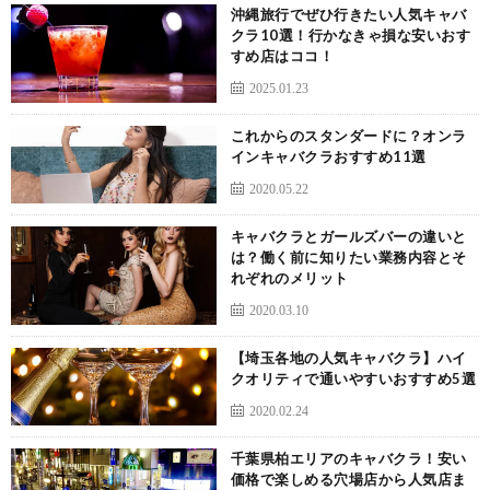
沖縄旅行でぜひ行きたい人気キャバ
クラ10選！行かなきゃ損な安いおす
すめ店はココ！
2025.01.23
これからのスタンダードに？オンラ
インキャバクラおすすめ11選
2020.05.22
キャバクラとガールズバーの違いと
は？働く前に知りたい業務内容とそ
れぞれのメリット
2020.03.10
【埼玉各地の人気キャバクラ】ハイ
クオリティで通いやすいおすすめ5選
2020.02.24
千葉県柏エリアのキャバクラ！安い
価格で楽しめる穴場店から人気店ま