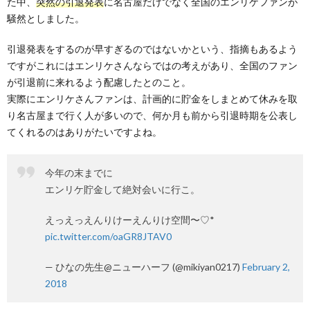
た中、
突然の引退発表
に名古屋だけでなく全国のエンリケファンが
騒然としました。
引退発表をするのが早すぎるのではないかという、指摘もあるよう
ですがこれにはエンリケさんならではの考えがあり、全国のファン
が引退前に来れるよう配慮したとのこと。
実際にエンリケさんファンは、計画的に貯金をしまとめて休みを取
り名古屋まで行く人が多いので、何か月も前から引退時期を公表し
てくれるのはありがたいですよね。
今年の末までに
エンリケ貯金して絶対会いに行こ。
えっえっえんりけーえんりけ空間〜♡*
pic.twitter.com/oaGR8JTAV0
— ひなの先生@ニューハーフ (@mikiyan0217)
February 2,
2018