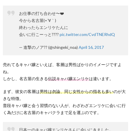
お仕事の打ち合わせ〜❤️
今から名古屋(=´∀｀)
終わったらエンリケたんに
会いに行こーっと????
pic.twitter.com/CvdTNERhdQ
— 進撃のノア?? (@shingeki_noa)
April 16, 2017
売れてるキャバ嬢といえば、客層は男性ばかりのイメージですよ
ね。
しかし、名古屋の生きる
伝説キャバ嬢エンリケ
は違います。
まず、彼女の客層は
男性は勿論、同じ女性からの指名も多い
のが大
きな特徴。
普段キャバ嬢と会う習慣のない人が、わざわざエンリケに会いに行
く為だけに名古屋のキャバクラまで足を運ぶのです。
日本一のキャバ嬢エンリケさんに会いにきました。