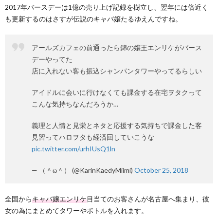
2017年バースデーは1億の売り上げ記録を樹立し、翌年には倍近く
も更新するのはさすが伝説のキャバ嬢たるゆえんですね。
アールズカフェの前通ったら錦の嬢王エンリケがバース
デーやってた
店に入れない客も振込シャンパンタワーやってるらしい
アイドルに会いに行けなくても課金する在宅ヲタクって
こんな気持ちなんだろうか…
義理と人情と見栄とネタと応援する気持ちで課金した客
見習ってハロヲタも経済回していこうな
pic.twitter.com/urhIUsQ1ln
— （＾ω＾） (@KarinKaedyMiimi)
October 25, 2018
全国から
キャバ嬢エンリケ
目当てのお客さんが名古屋へ集まり、彼
女の為にまとめてタワーやボトルを入れます。