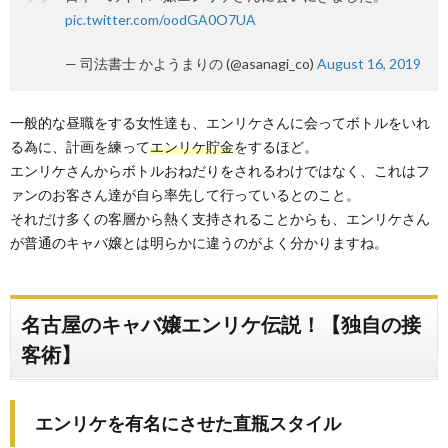
pic.twitter.com/oodGA0O7UA
— 司法書士 かようまりの (@asanagi_co)
August 16, 2019
一般的な昼職をする女性達も、エンリケさんに会ってボトルをいれ
る為に、計画を練って
エンリケ貯金
をするほど。
エンリケさんからボトルおねだりをされるわけではなく、これはフ
ァンのお客さん達が自ら率先して行っているとのこと。
それだけ多くの客層から熱く支持されることからも、エンリケさん
が普通のキャバ嬢とは明らかに違うのがよく分かりますね。
名古屋のキャバ嬢エンリケ伝説！【独自の接
客術】
エンリケを有名にさせた直瓶スタイル