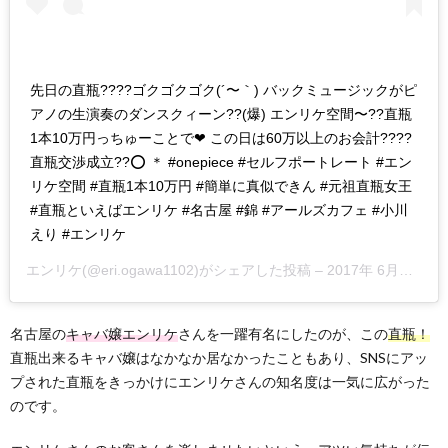
先日の直瓶????ゴクゴクゴク(´〜｀) バックミュージックがピ
アノの生演奏のダンスクィーン??(爆) エンリケ空間〜??直瓶
1本10万円っちゅーことで❤ この日は60万以上のお会計????
直瓶交渉成立??⭕ ＊ #onepiece #セルフポートレート #エン
リケ空間 #直瓶1本10万円 #簡単に真似できん #元祖直瓶女王
#直瓶といえばエンリケ #名古屋 #錦 #アールズカフェ #小川
えり #エンリケ
エンリケ
(@eri.ogawa1102)がシェアした投稿 –
2017年 6月月25日午後10時23分PDT
名古屋の
キャバ嬢エンリケ
さんを一躍有名にしたのが、この
直瓶！
直瓶出来るキャバ嬢はなかなか居なかったこともあり、SNSにアッ
プされた直瓶をきっかけにエンリケさんの知名度は一気に広がった
のです。