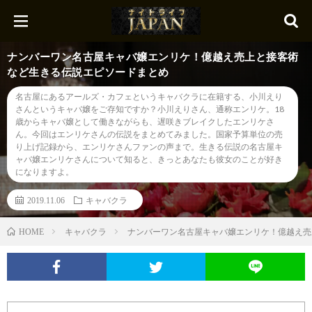
ナンバーワン名古屋キャバ嬢エンリケ！億越え売上と接客術
など生きる伝説エピソードまとめ
名古屋にあるアールズ・カフェというキャバクラに在籍する、小川えり
さんというキャバ嬢をご存知ですか？小川えりさん、通称エンリケ。18
歳からキャバ嬢として働きながらも、遅咲きブレイクしたエンリケさ
ん。今回はエンリケさんの伝説をまとめてみました。国家予算単位の売
り上げ記録から、エンリケさんファンの声まで。生きる伝説の名古屋キ
ャバ嬢エンリケさんについて知ると、きっとあなたも彼女のことが好き
になりますよ。
2019.11.06
キャバクラ
キャバクラ
ナンバーワン名古屋キャバ嬢エンリケ！億越え売
HOME