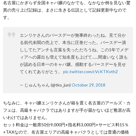
名古屋にかぎらず全国キャバ嬢のなかでも、なかなか例を見ない驚
異の売り上げ記録は、まさに生きる伝説として記録更新中なので
す。
エンリケさんのバースデーが無事終わったね。見て分か
る前代未聞の売上で、本当に圧巻だった。バースデー潰
ししてたアンチも言葉を失っただろうね。この1年でメデ
ィアへの露出も増えて知名度も上げて……間違いなく誰も
が認める日本一のキャバ嬢。感動するバースデーを見せ
てくれてありがとう。
pic.twitter.com/cVcKTKvth2
— じゅんちゃん (@tko_jun)
October 29, 2018
ちなみに、キャバ嬢エンリケさんが籍を置く名古屋のアールズ・カ
フェは、高級キャバクラではありますが手が届かないほど敷居が高
いわけではありません。
セット料金は一般席50分9,000円+指名料3,000円+サービス料15％
+TAXなので、名古屋エリアの高級キャバクラとしては普通の価格