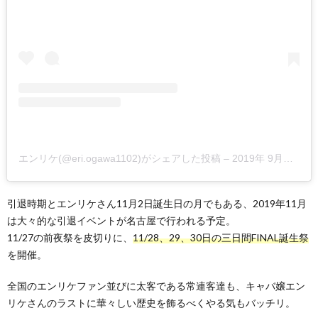
エンリケ(@eri.ogawa1102)がシェアした投稿
–
2019年 9月月3日午後10時42分PDT
引退時期とエンリケさん11月2日誕生日の月でもある、2019年11月
は大々的な引退イベントが名古屋で行われる予定。
11/27の前夜祭を皮切りに、
11/28、29、30日の三日間FINAL誕生祭
を開催。
全国のエンリケファン並びに太客である常連客達も、キャバ嬢エン
リケさんのラストに華々しい歴史を飾るべくやる気もバッチリ。